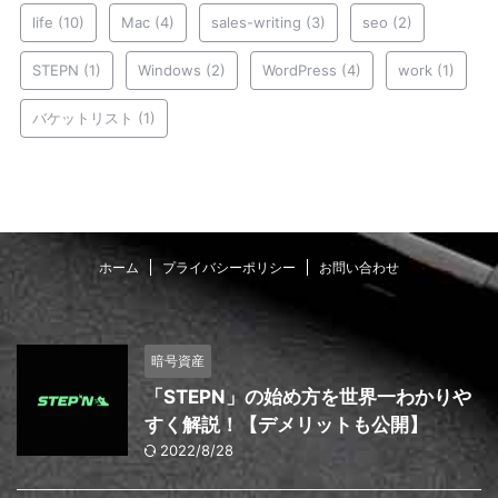
life
(10)
Mac
(4)
sales-writing
(3)
seo
(2)
STEPN
(1)
Windows
(2)
WordPress
(4)
work
(1)
バケットリスト
(1)
ホーム
プライバシーポリシー
お問い合わせ
暗号資産
「STEPN」の始め方を世界一わかりや
すく解説！【デメリットも公開】
2022/8/28