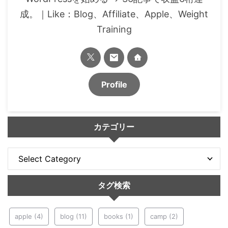
成。｜Like：Blog、Affiliate、Apple、Weight
Training
Profile
カテゴリー
タグ検索
apple
(4)
blog
(11)
books
(1)
camp
(2)