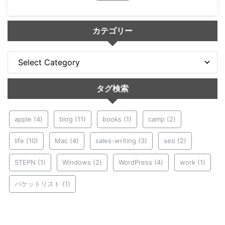
カテゴリー
タグ検索
apple
(4)
blog
(11)
books
(1)
camp
(2)
life
(10)
Mac
(4)
sales-writing
(3)
seo
(2)
STEPN
(1)
Windows
(2)
WordPress
(4)
work
(1)
バケットリスト
(1)